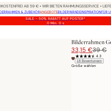
KOSTENFREI AB 59 € • WIR BIETEN RAHMUNGSSERVICE • LIE
DER
RAHMEN & ZUBEHÖR
ANGEBOTE
BILDERWÄNDE
INSPIRATION
FÜR 
SALE - 50% RABATT AUF POSTER*
0 Min.
0 s
Gültig
bis:
2026-
08-
Bilderrahmen G
09
33,15 €
39 €
4.3
18
Bewertungen
Größe wählen