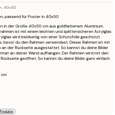
13 €
n, 40x50
27,95 €
n, passend für Poster in 40x50
33,15 €
n in der Größe 40x50 cm aus goldfarbenem Aluminium.
39 €
rahmen ist mit einem leichten und splittersicheren Acrylglas
33,15 €
lglas wird beidseitig von einer Schutzfolie geschützt.
39 €
tte, bevor du den Rahmen verwendest. Dieser Rahmen ist mit
 an der Rückseite ausgestattet. So kannst du deine Bilder
38,21 €
rmat an deiner Wand aufhängen. Der Rahmen wird mit den
44,95 €
Rückseite geöffnet. So kannst du deine Bilder ganz einfach
56,95 €
67 €
 cm
 Produkte