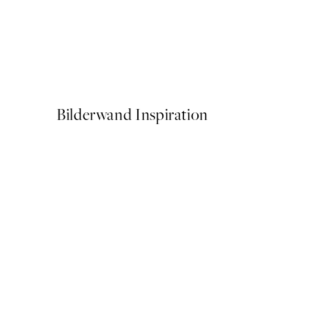
50%*
Traces of Light No2 Poster
Ab 7,50 €
15 €
Bilderwand Inspiration