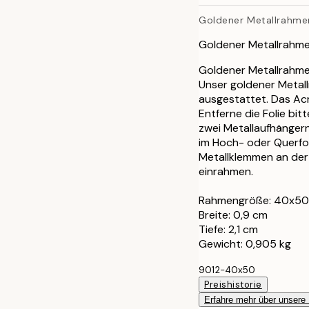
21x30 cm
Goldener Metallrahme
30x40 cm
Goldener Metallrahme
40x50 cm
Goldener Metallrahme
Unser goldener Metall
ausgestattet. Das Acry
50x50 cm
Entferne die Folie bi
zwei Metallaufhängern
50x70 cm
im Hoch- oder Querfo
Metallklemmen an der 
70x100 cm
einrahmen.
Rahmengröße: 40x50
Breite: 0,9 cm
Tiefe: 2,1 cm
Gewicht: 0,905 kg
9012-40x50
Preishistorie
Erfahre mehr über unsere