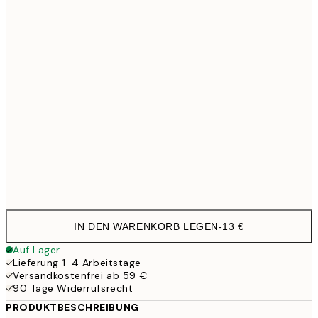
21x30 cm
1
30x40 cm
27,9
33,1
40x50 cm
33,1
50x50 cm
38,2
50x70 cm
44,
56,9
70x100 cm
IN DEN WARENKORB LEGEN
-
13 €
Auf Lager
Lieferung 1-4 Arbeitstage
Versandkostenfrei ab 59 €
90 Tage Widerrufsrecht
PRODUKTBESCHREIBUNG