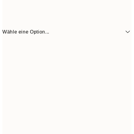
Wähle eine Option...
7,
13x18 cm
8,