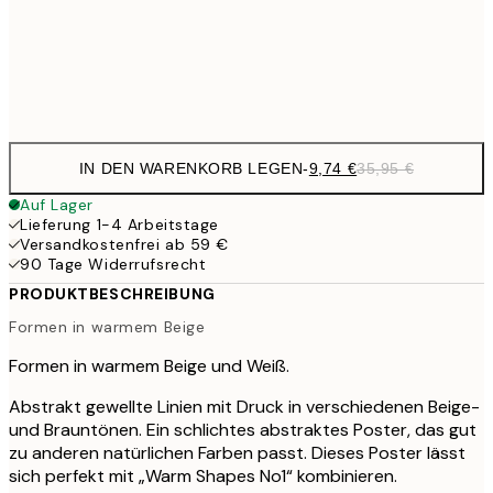
35,
Frame
options
IN DEN WARENKORB LEGEN
-
9,74 €
35,95 €
Auf Lager
Lieferung 1-4 Arbeitstage
Versandkostenfrei ab 59 €
90 Tage Widerrufsrecht
PRODUKTBESCHREIBUNG
Formen in warmem Beige
Formen in warmem Beige und Weiß.
Abstrakt gewellte Linien mit Druck in verschiedenen Beige-
und Brauntönen. Ein schlichtes abstraktes Poster, das gut
zu anderen natürlichen Farben passt. Dieses Poster lässt
sich perfekt mit „Warm Shapes No1“ kombinieren.