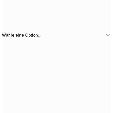
Wähle eine Option...
9,
50x70 cm