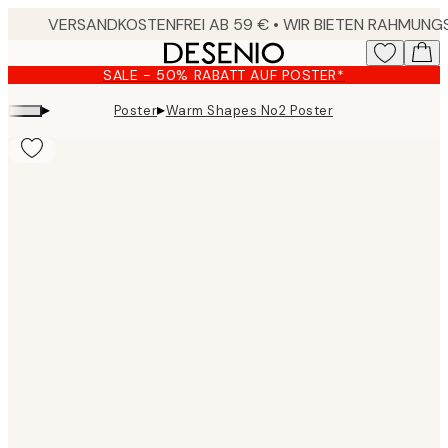
Skip
to
main
SALE - 50% RABATT AUF POSTER*
content.
▸
▸
Poster
Warm Shapes No2 Poster
Product
images