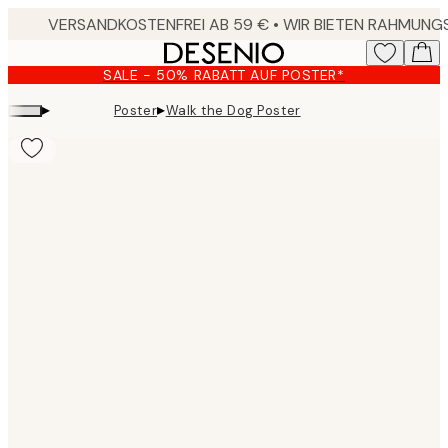
Skip
to
main
SALE - 50% RABATT AUF POSTER*
content.
▸
▸
Poster
Walk the Dog Poster
Product
images