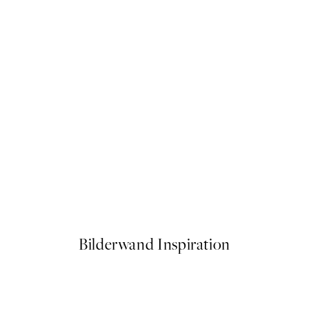
-70%
Outlet
Shopping Spree Poster
Ab 6,58 €
24,45 €
Bilderwand Inspiration