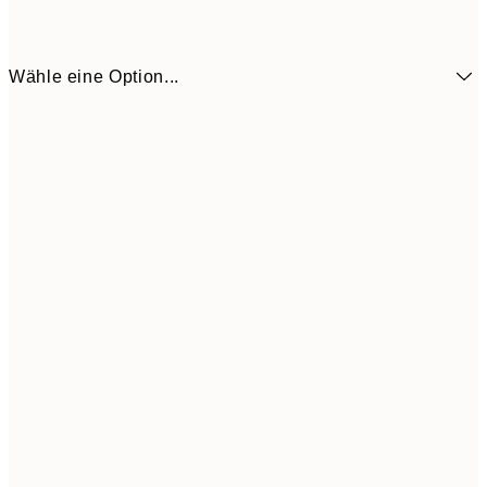
Wähle eine Option...
9,
50x70 cm
35,