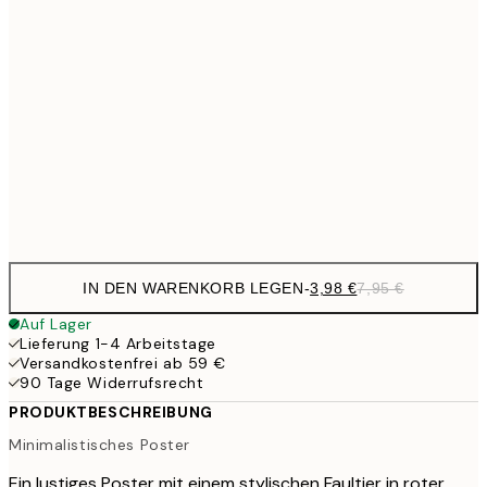
6,
21x30 cm
10,9
30x40 cm
21,
17,9
50x70 cm
35,
Frame
options
IN DEN WARENKORB LEGEN
-
3,98 €
7,95 €
Auf Lager
Lieferung 1-4 Arbeitstage
Versandkostenfrei ab 59 €
90 Tage Widerrufsrecht
PRODUKTBESCHREIBUNG
Minimalistisches Poster
Ein lustiges Poster mit einem stylischen Faultier in roter