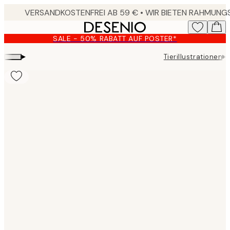
Skip
to
main
SALE - 50% RABATT AUF POSTER*
content.
▸
▸
Tierillustrationen
Product
images