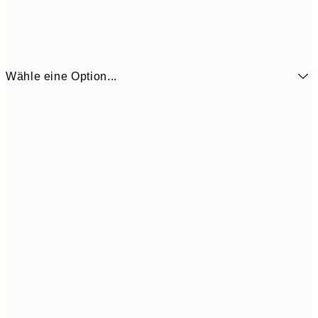
Wähle eine Option...
3,
13x18 cm
7,