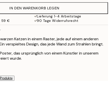
21,95 €
IN DEN WARENKORB LEGEN
17,98 €
35,95 €
Lieferung 1-4 Arbeitstage
b 59 €
90 Tage Widerrufsrecht
r
chwarzen Katzen in einem Raster, jede auf einem anderen
Ein verspieltes Design, das jede Wand zum Strahlen bringt.
s Poster, das ursprünglich von einem Künstler in unserem
reiert wurde.
 Produkte