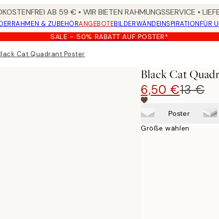
KOSTENFREI AB 59 € • WIR BIETEN RAHMUNGSSERVICE • LIE
DER
RAHMEN & ZUBEHÖR
ANGEBOTE
BILDERWÄNDE
INSPIRATION
FÜR 
SALE - 50% RABATT AUF POSTER*
Black Cat Quadrant Poster
Black Cat Quadr
6,50 €
13 €
Poster
Größe wählen