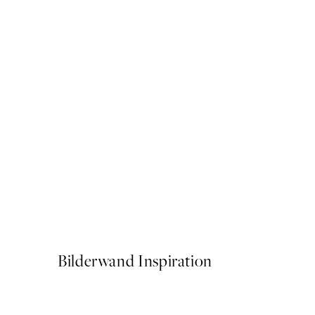
50%*
Better Late Than Ugly Post
Ab 3,98 €
7,95 €
Bilderwand Inspiration