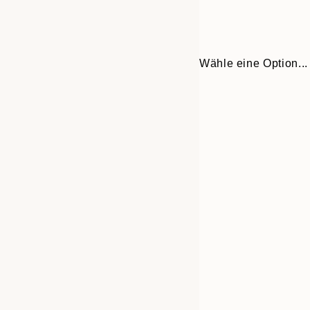
Wähle eine Option...
Frame
21x30 cm
options
30x40 cm