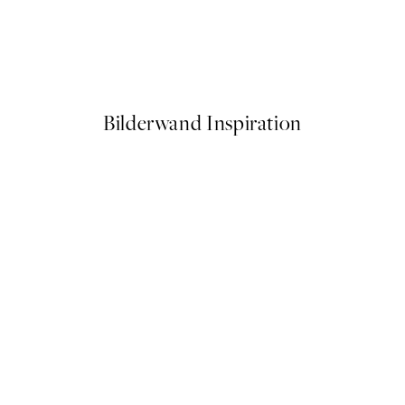
50%*
Bella Donna Poster
Ab 10,98 €
21,95 €
Bilderwand Inspiration