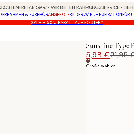
KOSTENFREI AB 59 € • WIR BIETEN RAHMUNGSSERVICE • LIE
DER
RAHMEN & ZUBEHÖR
ANGEBOTE
BILDERWÄNDE
INSPIRATION
FÜR 
SALE - 50% RABATT AUF POSTER*
Sunshine Type P
5,98 €
21,95 
Größe wählen