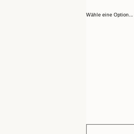
Wähle eine Option...
Frame
30x40 cm
options
50x70 cm