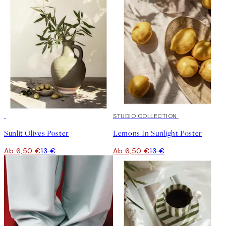
50%*
50%*
STUDIO COLLECTION
Sunlit Olives Poster
Lemons In Sunlight Poster
Ab 6,50 €
13 €
Ab 6,50 €
13 €