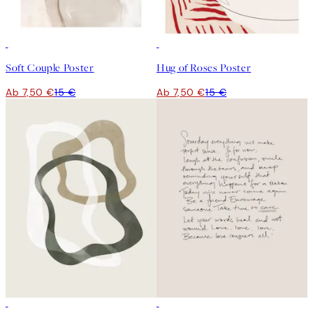
50%*
50%*
Soft Couple Poster
Hug of Roses Poster
Ab 7,50 €
15 €
Ab 7,50 €
15 €
50%*
50%*