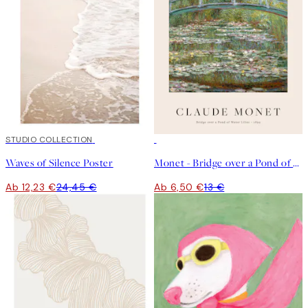
50%*
STUDIO COLLECTION
50%*
Waves of Silence Poster
Monet - Bridge over a Pond of Water Lilies Poster
Ab 12,23 €
24,45 €
Ab 6,50 €
13 €