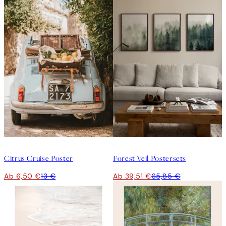
50%*
-40%
Citrus Cruise Poster
Forest Veil Postersets
Ab 6,50 €
13 €
Ab 39,51 €
65,85 €