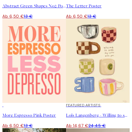
Abstract Green Shapes No2 Poster
The Letter Poster
Ab 6,50 €
13 €
Ab 6,50 €
13 €
50%*
40%*
FEATURED ARTISTS
More Espresso Pink Poster
Loïs Langenberg - Willing to share my Coffe with you Poster
Ab 6,50 €
13 €
Ab 14,67 €
24,45 €