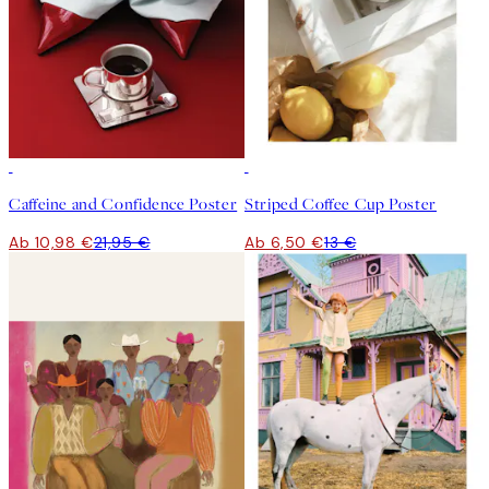
50%*
50%*
Caffeine and Confidence Poster
Striped Coffee Cup Poster
Ab 10,98 €
21,95 €
Ab 6,50 €
13 €