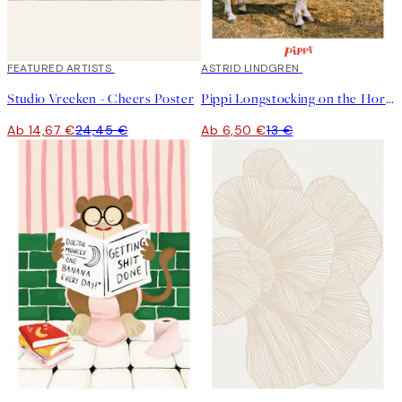
40%*
FEATURED ARTISTS
50%*
ASTRID LINDGREN
Studio Vreeken - Cheers Poster
Pippi Longstocking on the Horse Poster
Ab 14,67 €
24,45 €
Ab 6,50 €
13 €
50%*
50%*