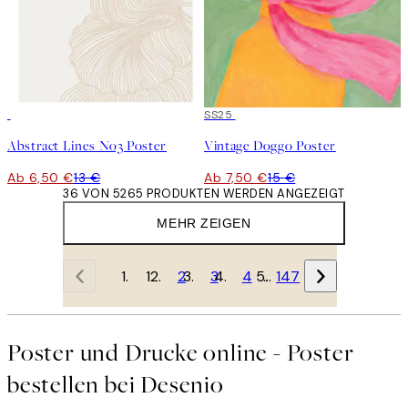
50%*
50%*
SS25
Abstract Lines No3 Poster
Vintage Doggo Poster
Ab 6,50 €
13 €
Ab 7,50 €
15 €
36 VON 5265 PRODUKTEN WERDEN ANGEZEIGT
MEHR ZEIGEN
1
2
3
4
…
147
Poster und Drucke online - Poster
bestellen bei Desenio