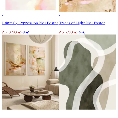
50%*
50%*
Painterly Expression No1 Poster
Traces of Light No1 Poster
Ab 6,50 €
13 €
Ab 7,50 €
15 €
-40%
50%*