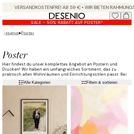
Skip
to
main
SALE - 50% RABATT AUF POSTER*
content.
▸
Desenio
Poster
Poster
Hier findest du unser komplettes Angebot an Postern und
Drucken! Wir haben ein umfangreiches Sortiment, das zu
praktisch allen Wohnräumen und Einrichtungsstilen passt. Bei
uns kannst du hochwertige Poster bestellen – schnell, sicher
Weiterlesen
Alle Kategorien
Filtern & sortieren
und in vielen Formaten. Unsere Motive werden laufend mit
beliebten Drucken und exklusiven Motiven aktualisiert, damit du
immer neue Inspiration findest.
Poster bestellen war noch nie so einfach. Entdecke deine
Lieblingsmotive und verleihe deinen Wänden frischen Wind mit
trendigen Postern von Desenio!