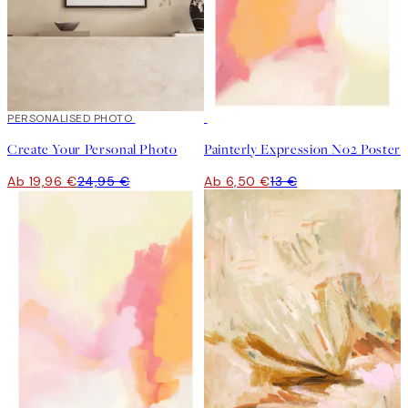
20%*
PERSONALISED PHOTO
Kunst erstellen
50%*
Create Your Personal Photo
Painterly Expression No2 Poster
Ab 19,96 €
24,95 €
Ab 6,50 €
13 €