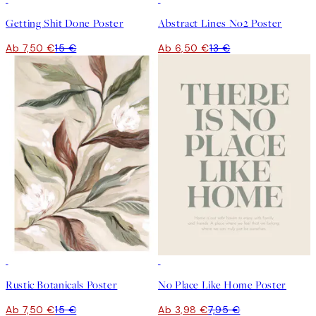
Getting Shit Done Poster
Abstract Lines No2 Poster
Ab 7,50 €
15 €
Ab 6,50 €
13 €
50%*
50%*
Rustic Botanicals Poster
No Place Like Home Poster
Ab 7,50 €
15 €
Ab 3,98 €
7,95 €