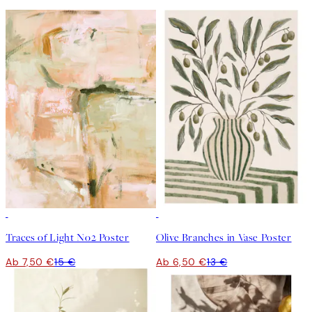
50%*
50%*
Traces of Light No2 Poster
Olive Branches in Vase Poster
Ab 7,50 €
15 €
Ab 6,50 €
13 €