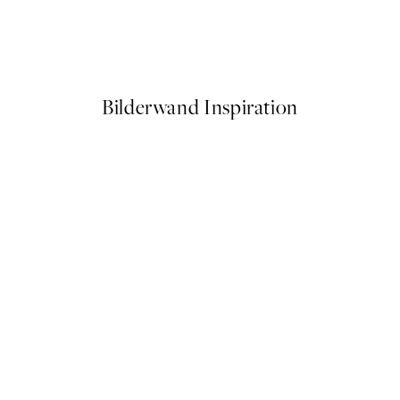
Yes Chef Poster
Ab 3,98 €
7,95 €
Bilderwand Inspiration