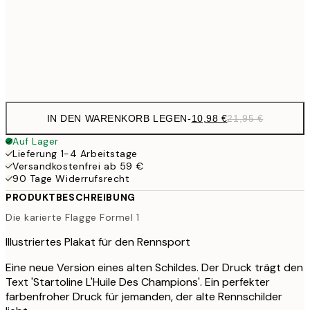
17,9
50x70 cm
35,
Frame
options
IN DEN WARENKORB LEGEN
-
10,98 €
21,95 €
Auf Lager
Lieferung 1-4 Arbeitstage
Versandkostenfrei ab 59 €
90 Tage Widerrufsrecht
PRODUKTBESCHREIBUNG
Die karierte Flagge Formel 1
Illustriertes Plakat für den Rennsport
Eine neue Version eines alten Schildes. Der Druck trägt den
Text 'Startoline L'Huile Des Champions'. Ein perfekter
farbenfroher Druck für jemanden, der alte Rennschilder