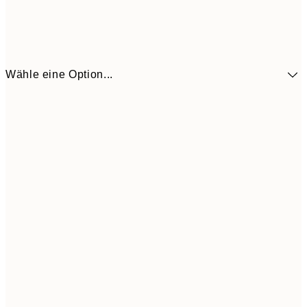
Wähle eine Option...
10,9
30x40 cm
21,