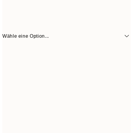
Wähle eine Option...
6,
21x30 cm