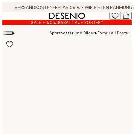
Skip
to
main
SALE - 50% RABATT AUF POSTER*
content.
▸
▸
Sportposter und Bilder
Formula 1 Poster
Product
images