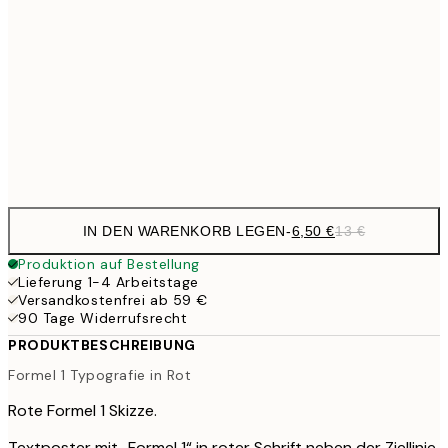
10,9
30x40 cm
21,
17,9
50x70 cm
35,
Frame
options
IN DEN WARENKORB LEGEN
-
6,50 €
13 €
Produktion auf Bestellung
Lieferung 1-4 Arbeitstage
Versandkostenfrei ab 59 €
90 Tage Widerrufsrecht
PRODUKTBESCHREIBUNG
Formel 1 Typografie in Rot
Rote Formel 1 Skizze.
Textposter mit „Formel 1“ in roter Schrift neben der Ziellinie,