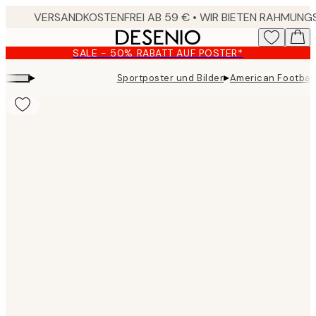
Skip
to
main
SALE - 50% RABATT AUF POSTER*
content.
▸
▸
Sportposter und Bilder
American Football
Product
images