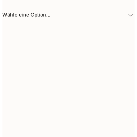
Wähle eine Option...
10,9
30x40 cm
21,
Frame