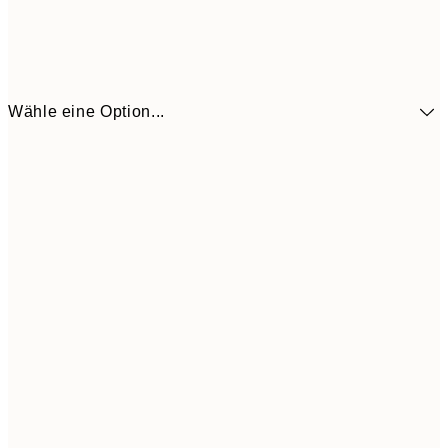
Wähle eine Option...
32,4
50x70 cm
35,