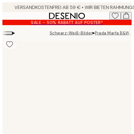
Skip
to
main
SALE - 50% RABATT AUF POSTER*
content.
▸
▸
Schwarz-Weiß-Bilder
Prada Marfa B&W P
Product
images