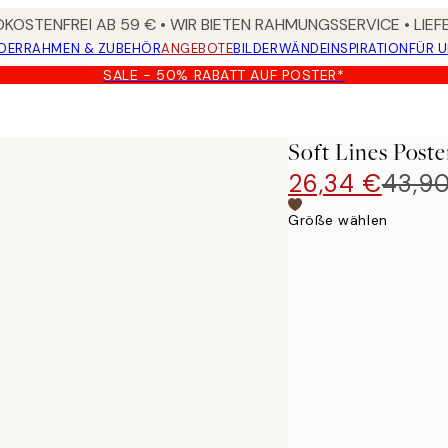
KOSTENFREI AB 59 € • WIR BIETEN RAHMUNGSSERVICE • LIE
DER
RAHMEN & ZUBEHÖR
ANGEBOTE
BILDERWÄNDE
INSPIRATION
FÜR 
SALE - 50% RABATT AUF POSTER*
Soft Lines Poste
26,34 €
43,9
Größe wählen