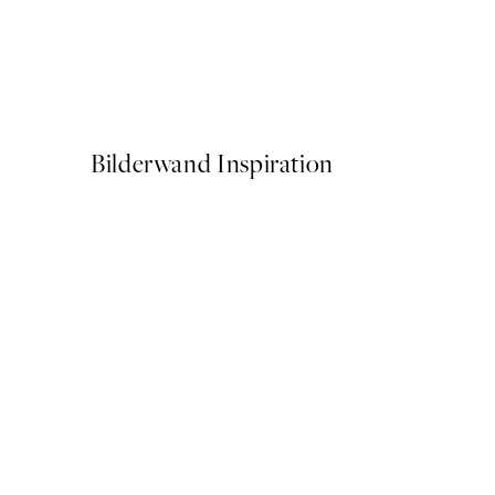
50%*
Graphic Shapes Texture No
Ab 10,98 €
21,95 €
Bilderwand Inspiration