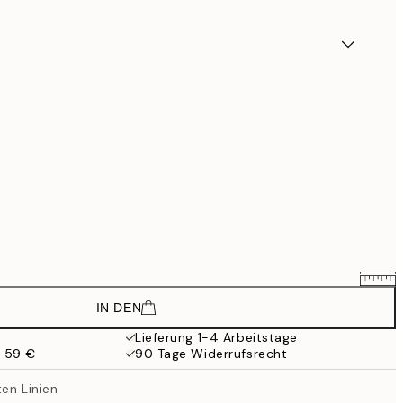
IN DEN
26,34 €
43,90 €
Lieferung 1-4 Arbeitstage
b 59 €
90 Tage Widerrufsrecht
32,94 €
54,90 €
en Linien
43,14 €