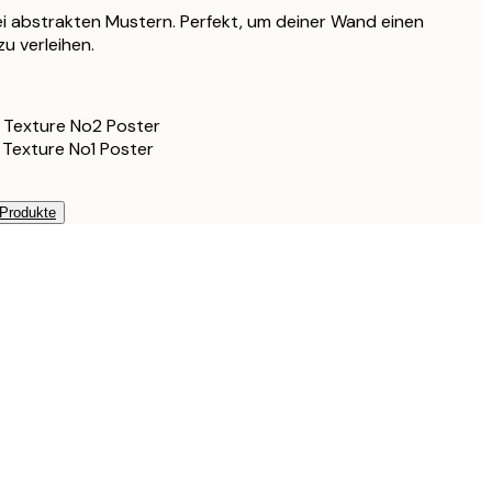
71,90 €
ei abstrakten Mustern. Perfekt, um deiner Wand einen
zu verleihen.
58,80 €
98 €
s Texture No2 Poster
 Texture No1 Poster
 Produkte