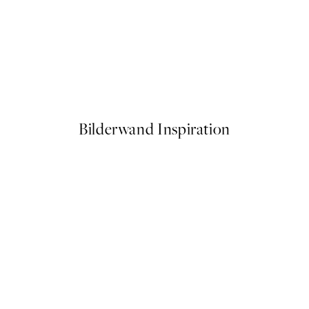
50%*
Almost Kiss Poster
Ab 3,98 €
7,95 €
Bilderwand Inspiration