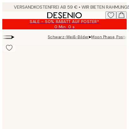
Skip
to
main
SALE - 50% RABATT AUF POSTER*
content.
0 Min.
0 s
Gültig
bis:
▸
▸
Schwarz-Weiß-Bilder
Moon Phase, Poster
2026-
08-
10
Product