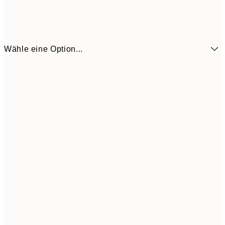
Wähle eine Option...
6,
21x30 cm
10,9