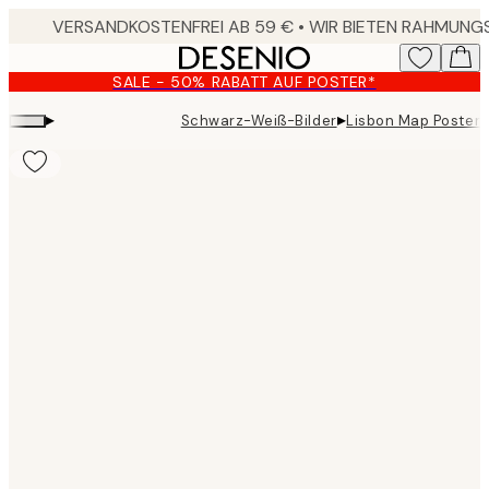
Skip
to
main
SALE - 50% RABATT AUF POSTER*
content.
▸
▸
Schwarz-Weiß-Bilder
Lisbon Map Poster
Product
images