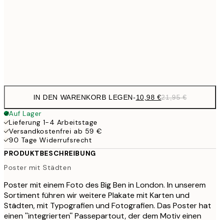
21,
17,9
50x70 cm
35,
Frame
options
IN DEN WARENKORB LEGEN
-
10,98 €
21,95 €
Auf Lager
Lieferung 1-4 Arbeitstage
Versandkostenfrei ab 59 €
90 Tage Widerrufsrecht
PRODUKTBESCHREIBUNG
Poster mit Städten
Poster mit einem Foto des Big Ben in London. In unserem
Sortiment führen wir weitere Plakate mit Karten und
Städten, mit Typografien und Fotografien. Das Poster hat
einen ''integrierten'' Passepartout, der dem Motiv einen