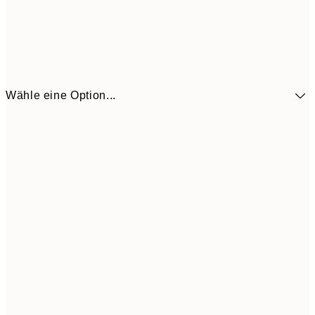
Wähle eine Option...
10,9
30x40 cm