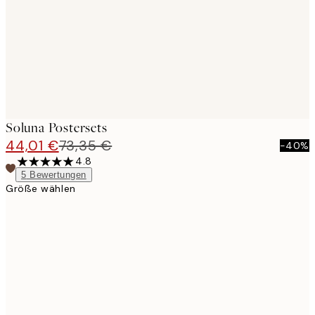
Soluna Postersets
44,01 €
73,35 €
-40%
4.8
5
Bewertungen
Größe wählen