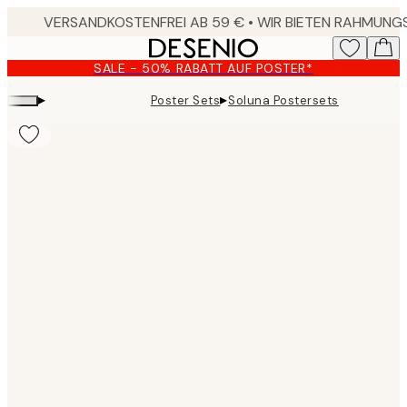
Skip
to
main
SALE - 50% RABATT AUF POSTER*
content.
▸
▸
Poster Sets
Soluna Postersets
Product
images