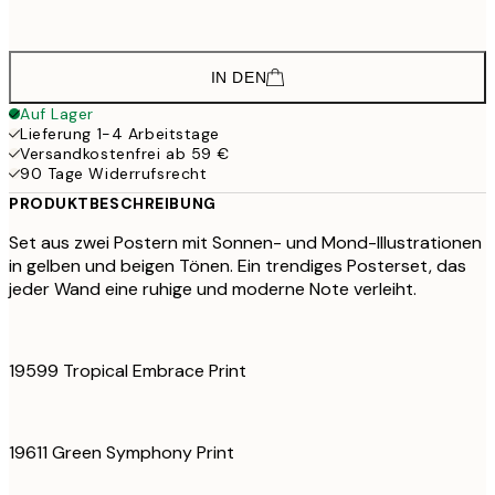
50x70 cm
125,
IN DEN
Auf Lager
Lieferung 1-4 Arbeitstage
Versandkostenfrei ab 59 €
90 Tage Widerrufsrecht
PRODUKTBESCHREIBUNG
Set aus zwei Postern mit Sonnen- und Mond-Illustrationen
in gelben und beigen Tönen. Ein trendiges Posterset, das
jeder Wand eine ruhige und moderne Note verleiht.
19599 Tropical Embrace Print
19611 Green Symphony Print