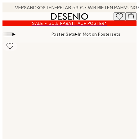
Skip
to
main
SALE - 50% RABATT AUF POSTER*
content.
▸
▸
Poster Sets
In Motion Postersets
Product
images