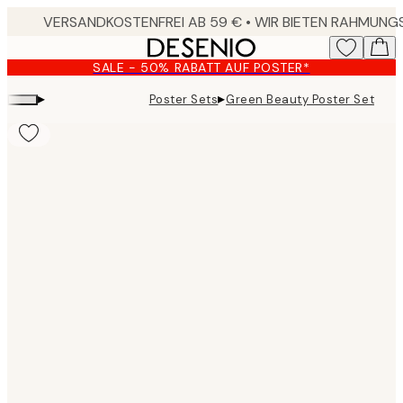
Skip
to
main
SALE - 50% RABATT AUF POSTER*
content.
▸
▸
Poster Sets
Green Beauty Poster Set
Product
images