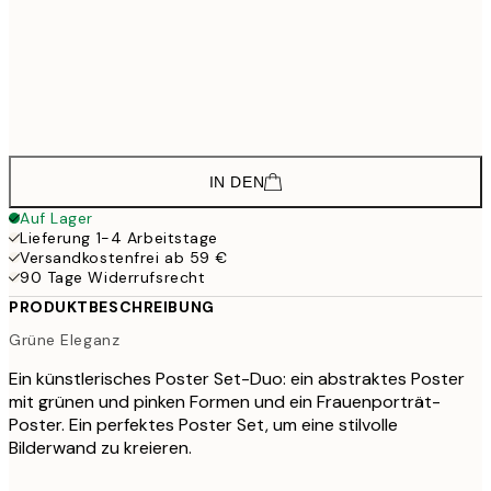
40x50 cm
57,
46,7
50x70 cm
77,
62,0
70x100 cm
103,
IN DEN
Auf Lager
Lieferung 1-4 Arbeitstage
Versandkostenfrei ab 59 €
90 Tage Widerrufsrecht
PRODUKTBESCHREIBUNG
Grüne Eleganz
Ein künstlerisches Poster Set-Duo: ein abstraktes Poster
mit grünen und pinken Formen und ein Frauenporträt-
Poster. Ein perfektes Poster Set, um eine stilvolle
Bilderwand zu kreieren.