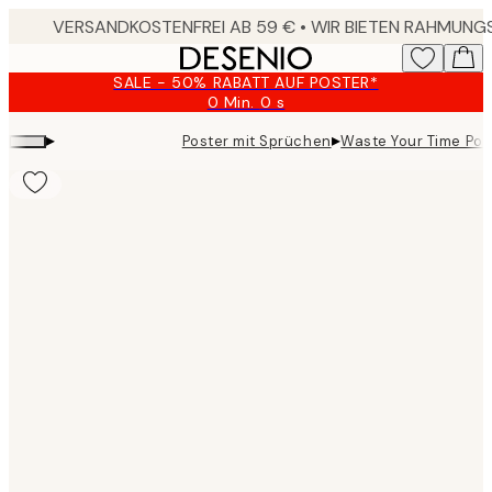
Skip
to
main
SALE - 50% RABATT AUF POSTER*
content.
0 Min.
0 s
Gültig
bis:
▸
▸
Poster mit Sprüchen
Waste Your Time Pos
2026-
08-
09
Product