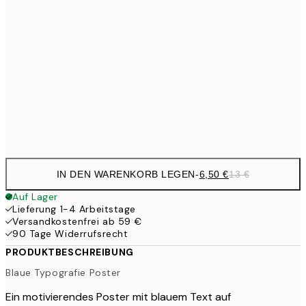
30x40 cm
21,
17,9
50x70 cm
35,
59,5
100x150 cm
1
Frame
options
IN DEN WARENKORB LEGEN
-
6,50 €
13 €
Auf Lager
Lieferung 1-4 Arbeitstage
Versandkostenfrei ab 59 €
90 Tage Widerrufsrecht
PRODUKTBESCHREIBUNG
Blaue Typografie Poster
Ein motivierendes Poster mit blauem Text auf