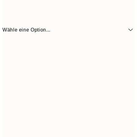
Wähle eine Option...
6,
21x30 cm
10,9