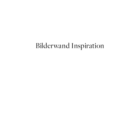
50%*
Tranquil Teal No2 Poster
Ab 12,23 €
24,45 €
Bilderwand Inspiration