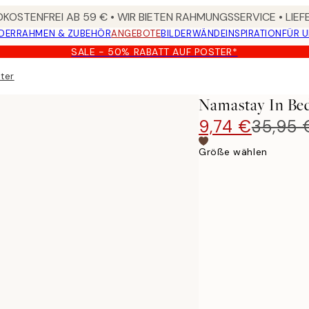
KOSTENFREI AB 59 € • WIR BIETEN RAHMUNGSSERVICE • LIE
DER
RAHMEN & ZUBEHÖR
ANGEBOTE
BILDERWÄNDE
INSPIRATION
FÜR 
SALE - 50% RABATT AUF POSTER*
ter
Namastay In Bed
9,74 €
35,95 
Größe wählen