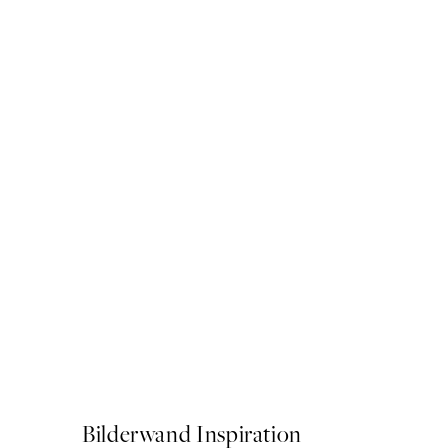
50%*
Cocktail Soirée Poster
Ab 7,50 €
15 €
Bilderwand Inspiration