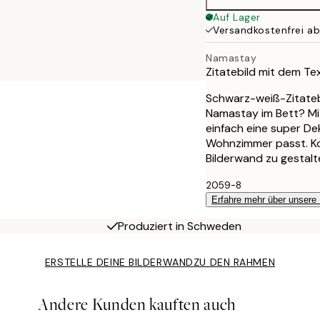
Auf Lager
Versandkostenfrei a
Namastay
Zitatebild mit dem Te
Schwarz-weiß-Zitateb
Namastay im Bett? Mit
einfach eine super De
Wohnzimmer passt. Ko
Bilderwand zu gestalt
2059-8
Erfahre mehr über unsere
Produziert in Schweden
ERSTELLE DEINE BILDERWAND
ZU DEN RAHMEN
Andere Kunden kauften auch