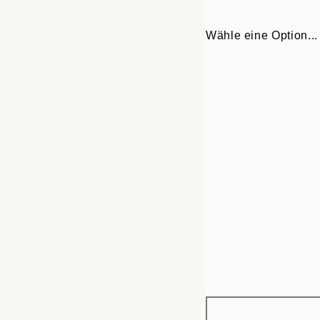
Wähle eine Option...
Frame
50x70 cm
options