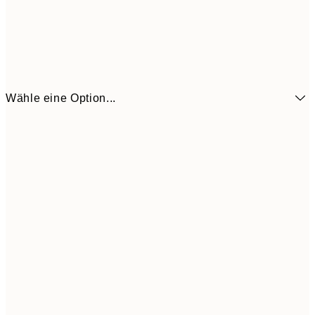
Wähle eine Option...
6,
21x30 cm