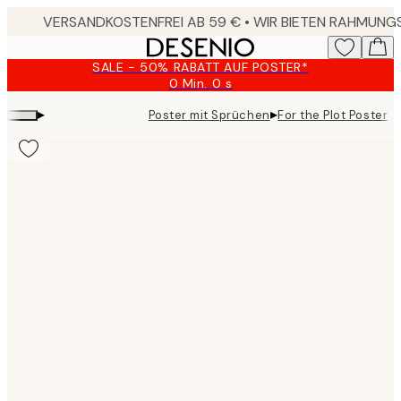
Skip
to
main
SALE - 50% RABATT AUF POSTER*
content.
0 Min.
0 s
Gültig
bis:
▸
▸
Poster mit Sprüchen
For the Plot Poster
2026-
08-
09
Product