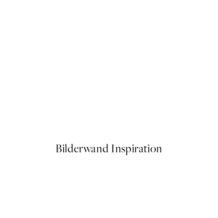
50%*
Just Chillin Poster
Ab 6,50 €
13 €
Bilderwand Inspiration