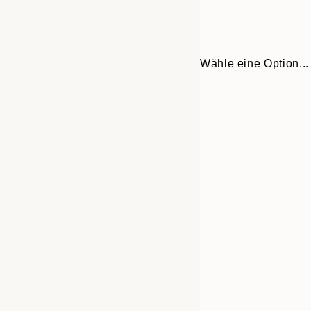
Wähle eine Option...
Frame
13x18 cm
options
30x40 cm