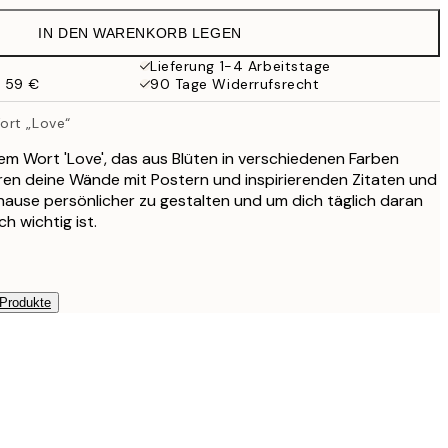
21,95 €
IN DEN WARENKORB LEGEN
17,98 €
35,95 €
Lieferung 1-4 Arbeitstage
b 59 €
90 Tage Widerrufsrecht
ort „Love“
m Wort 'Love', das aus Blüten in verschiedenen Farben
eren deine Wände mit Postern und inspirierenden Zitaten und
ause persönlicher zu gestalten und um dich täglich daran
ch wichtig ist.
 Produkte