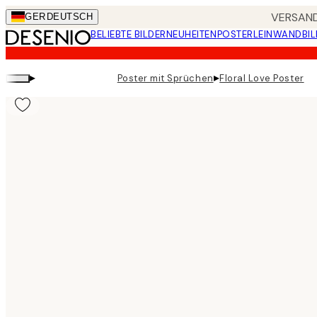
Skip
VERSAND
GER
DEUTSCH
to
BELIEBTE BILDER
NEUHEITEN
POSTER
LEINWANDBIL
main
content.
▸
▸
Poster mit Sprüchen
Floral Love Poster