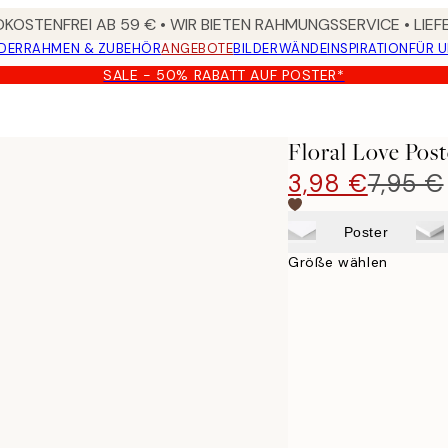
KOSTENFREI AB 59 € • WIR BIETEN RAHMUNGSSERVICE • LIE
DER
RAHMEN & ZUBEHÖR
ANGEBOTE
BILDERWÄNDE
INSPIRATION
FÜR 
SALE - 50% RABATT AUF POSTER*
Floral Love Post
3,98 €
7,95 €
Poster
Größe wählen