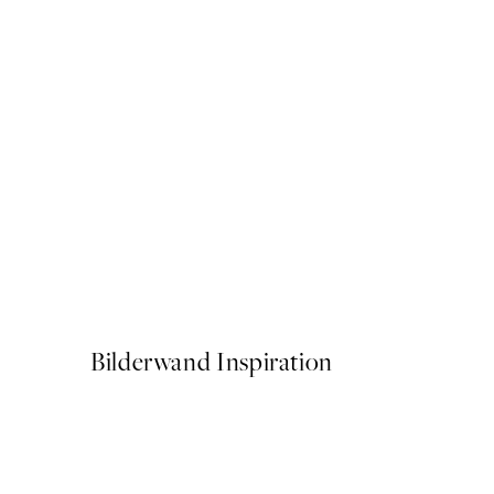
50%*
Goofy Giraffe Poster
Ab 3,98 €
7,95 €
Bilderwand Inspiration