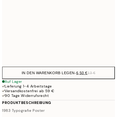
10,9
30x40 cm
21,
17,9
50x70 cm
35,
59,5
100x150 cm
1
Frame
options
IN DEN WARENKORB LEGEN
-
6,50 €
13 €
Auf Lager
Lieferung 1-4 Arbeitstage
Versandkostenfrei ab 59 €
90 Tage Widerrufsrecht
PRODUKTBESCHREIBUNG
1983 Typografie Poster