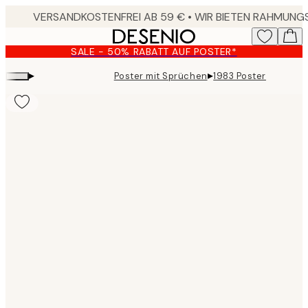
Skip
to
main
SALE - 50% RABATT AUF POSTER*
content.
▸
▸
Poster mit Sprüchen
1983 Poster
Product
images