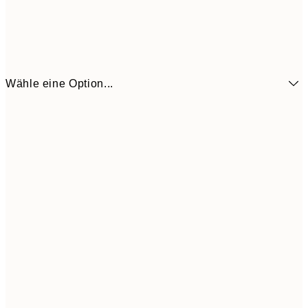
Wähle eine Option...
6,
21x30 cm