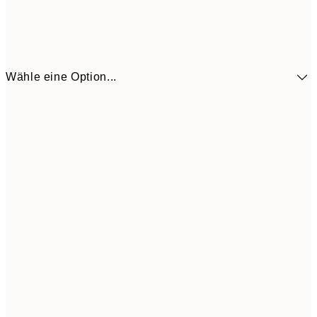
Wähle eine Option...
5,
30x40 cm
21,