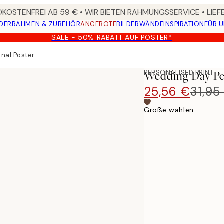
KOSTENFREI AB 59 € • WIR BIETEN RAHMUNGSSERVICE • LIE
DER
RAHMEN & ZUBEHÖR
ANGEBOTE
BILDERWÄNDE
INSPIRATION
FÜR 
SALE - 50% RABATT AUF POSTER*
nal Poster
PERSONALISED PRINT
Wedding Day Pe
25,56 €
31,95
Größe wählen