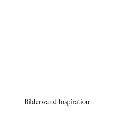
50%*
Traces of Light No1 Poster
Ab 7,50 €
15 €
Bilderwand Inspiration