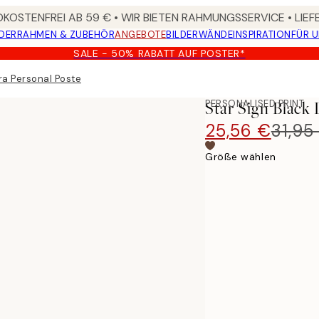
KOSTENFREI AB 59 € • WIR BIETEN RAHMUNGSSERVICE • LIE
DER
RAHMEN & ZUBEHÖR
ANGEBOTE
BILDERWÄNDE
INSPIRATION
FÜR 
SALE - 50% RABATT AUF POSTER*
bra Personal Poster
PERSONALISED PRINT
Star Sign Black 
25,56 €
31,95
Größe wählen