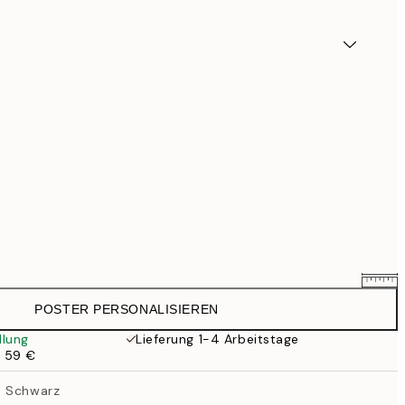
POSTER PERSONALISIEREN
25,56 €
31,95 €
llung
Lieferung 1-4 Arbeitstage
b 59 €
33,56 €
41,95 €
n Schwarz