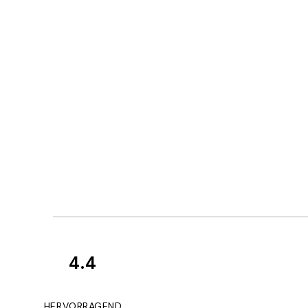
4.4
Kundenbewertun
Great
HERVORRAGEND