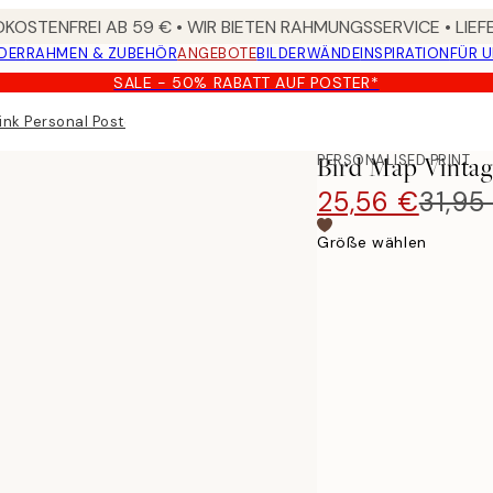
KOSTENFREI AB 59 € • WIR BIETEN RAHMUNGSSERVICE • LIE
DER
RAHMEN & ZUBEHÖR
ANGEBOTE
BILDERWÄNDE
INSPIRATION
FÜR 
SALE - 50% RABATT AUF POSTER*
ink Personal Poster
PERSONALISED PRINT
Bird Map Vintag
25,56 €
31,95
Größe wählen