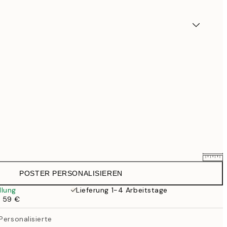
POSTER PERSONALISIEREN
25,56 €
31,95 €
llung
Lieferung 1-4 Arbeitstage
b 59 €
33,56 €
41,95 €
Personalisierte