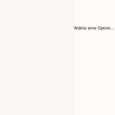
Wähle eine Option...
Frame
21x30 cm
options