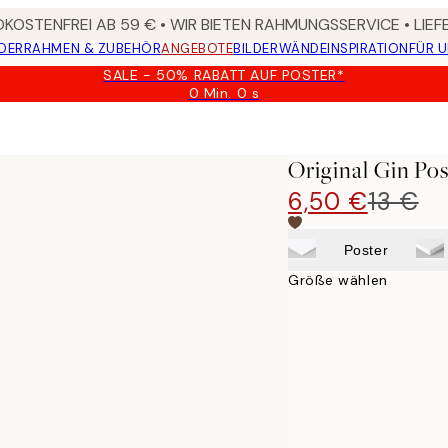
KOSTENFREI AB 59 € • WIR BIETEN RAHMUNGSSERVICE • LIE
DER
RAHMEN & ZUBEHÖR
ANGEBOTE
BILDERWÄNDE
INSPIRATION
FÜR 
SALE - 50% RABATT AUF POSTER*
0 Min.
0 s
Gültig
bis:
2026-
08-
Original Gin Pos
09
6,50 €
13 €
Poster
Größe wählen