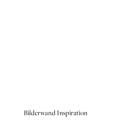
50%*
Buon Appetito Poster
Ab 3,98 €
7,95 €
Bilderwand Inspiration