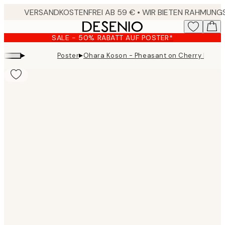
Skip
to
main
SALE - 50% RABATT AUF POSTER*
content.
▸
▸
Poster
Ohara Koson - Pheasant on Cherry Bloss
Product
images