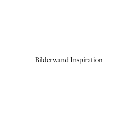
50%*
ave Poster
Ohara Koson - Woodblock Pri
Ab 10,98 €
21,95 €
Bilderwand Inspiration