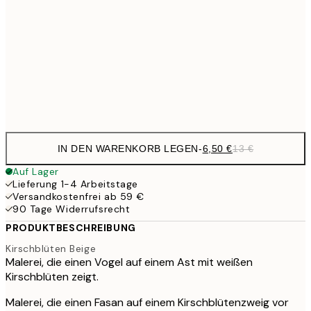
10,9
30x40 cm
21,
17,9
50x70 cm
35,
Frame
options
IN DEN WARENKORB LEGEN
-
6,50 €
13 €
Auf Lager
Lieferung 1-4 Arbeitstage
Versandkostenfrei ab 59 €
90 Tage Widerrufsrecht
PRODUKTBESCHREIBUNG
Kirschblüten Beige
Malerei, die einen Vogel auf einem Ast mit weißen
Kirschblüten zeigt.
Malerei, die einen Fasan auf einem Kirschblütenzweig vor