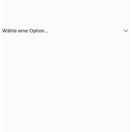
Wähle eine Option...
6,
21x30 cm