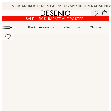
Skip
to
main
SALE - 50% RABATT AUF POSTER*
content.
▸
▸
Poster
Ohara Koson - Peacock on a Cherry Bloss
Product
images