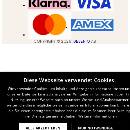
COPYRIGHT ©
2026
,
DESENIO
AB
Diese Webseite verwendet Cookies.
Wir verwenden Cookies, um Inhalte und Anzeigen zu personalisieren un
unseren Datenverkehr zu analysieren. Wir geben Informationen über Ih
Nutzung unserer Website auch an unsere Werbe- und Analysepartner
weiter, die diese möglicherweise mit anderen Informationen kombiniere
die Sie ihnen bereitgestellt haben oder die sie im Rahmen Ihrer Nutzun
ihrer Dienste gesammelt haben.
Weitere Informationen
ALLE AKZEPTIEREN
NUR NOTWENDIGE