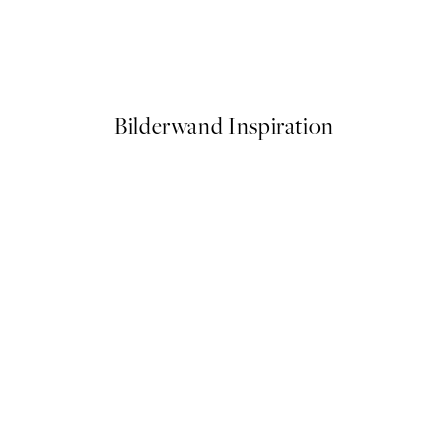
g Flowers Poster
Lemons In Sunlight Poster
Ab 6,50 €
13 €
Bilderwand Inspiration