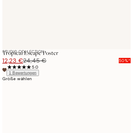
images
STUDIO COLLECTION
Tropical Escape Poster
12,23 €
24,45 €
50%*
5.0
1
Bewertungen
Größe wählen