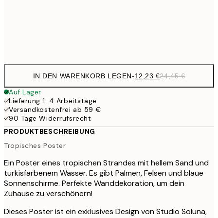
50x70 cm
41,
Frame
options
IN DEN WARENKORB LEGEN
-
12,23 €
24,45 €
Auf Lager
Lieferung 1-4 Arbeitstage
Versandkostenfrei ab 59 €
90 Tage Widerrufsrecht
PRODUKTBESCHREIBUNG
Tropisches Poster
Ein Poster eines tropischen Strandes mit hellem Sand und
türkisfarbenem Wasser. Es gibt Palmen, Felsen und blaue
Sonnenschirme. Perfekte Wanddekoration, um dein
Zuhause zu verschönern!
Dieses Poster ist ein exklusives Design von Studio Soluna,