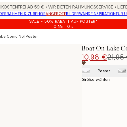
KOSTENFREI AB 59 € • WIR BIETEN RAHMUNGSSERVICE • LIE
DER
RAHMEN & ZUBEHÖR
ANGEBOTE
BILDERWÄNDE
INSPIRATION
FÜR 
SALE - 50% RABATT AUF POSTER*
0 Min.
0 s
Gültig
bis:
ake Como No1 Poster
2026-
08-
Boat On Lake C
09
10,98 €
21,95
Poster
Größe wählen