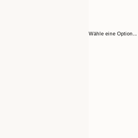
Wähle eine Option...
Frame
30x40 cm
options