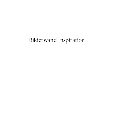
50%*
Paul Klee - Movement of Vau
Ab 6,50 €
13 €
Bilderwand Inspiration