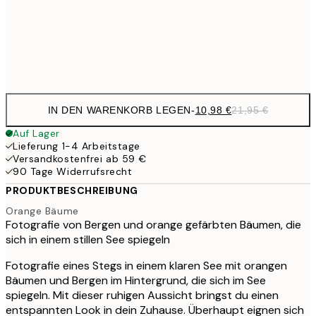
50x70 cm
35,
Frame
options
IN DEN WARENKORB LEGEN
-
10,98 €
21,95 €
Auf Lager
Lieferung 1-4 Arbeitstage
Versandkostenfrei ab 59 €
90 Tage Widerrufsrecht
PRODUKTBESCHREIBUNG
Orange Bäume
Fotografie von Bergen und orange gefärbten Bäumen, die
sich in einem stillen See spiegeln
Fotografie eines Stegs in einem klaren See mit orangen
Bäumen und Bergen im Hintergrund, die sich im See
spiegeln. Mit dieser ruhigen Aussicht bringst du einen
entspannten Look in dein Zuhause. Überhaupt eignen sich