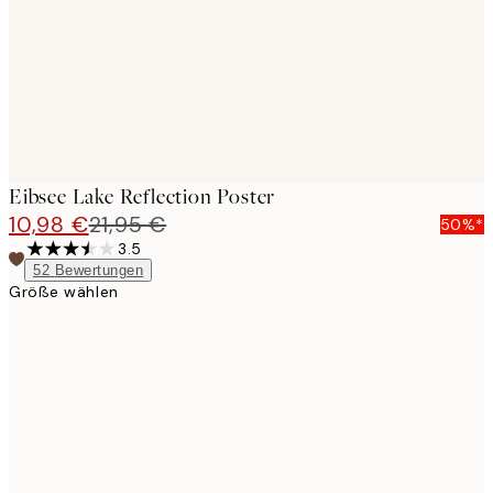
images
Eibsee Lake Reflection Poster
10,98 €
21,95 €
50%*
3.5
52
Bewertungen
Größe wählen