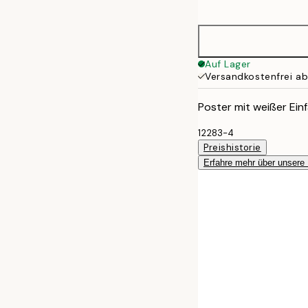
options
30x40 cm
50x70 cm
Auf Lager
Versandkostenfrei a
Poster mit weißer Einf
12283-4
Preishistorie
Erfahre mehr über unsere