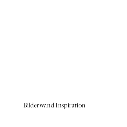
50%*
Good Vibes Typo Poster
Ab 6,50 €
13 €
Bilderwand Inspiration