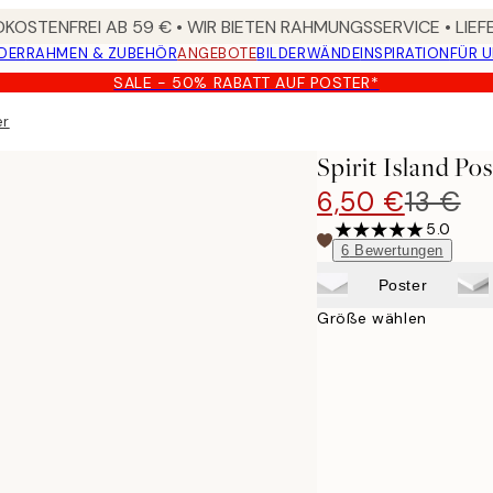
KOSTENFREI AB 59 € • WIR BIETEN RAHMUNGSSERVICE • LIE
DER
RAHMEN & ZUBEHÖR
ANGEBOTE
BILDERWÄNDE
INSPIRATION
FÜR 
SALE - 50% RABATT AUF POSTER*
er
Spirit Island Pos
6,50 €
13 €
5.0
6
Bewertungen
Poster
Größe wählen