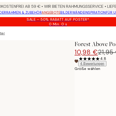
KOSTENFREI AB 59 € • WIR BIETEN RAHMUNGSSERVICE • LIE
DER
RAHMEN & ZUBEHÖR
ANGEBOTE
BILDERWÄNDE
INSPIRATION
FÜR 
SALE - 50% RABATT AUF POSTER*
0 Min.
0 s
Gültig
bis:
ter
2026-
08-
Forest Above Po
09
10,98 €
21,95
4.8
4
Bewertungen
Größe wählen