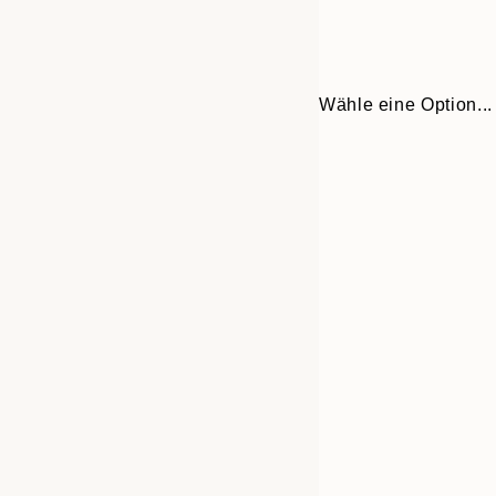
Wähle eine Option...
Frame
30x40 cm
options