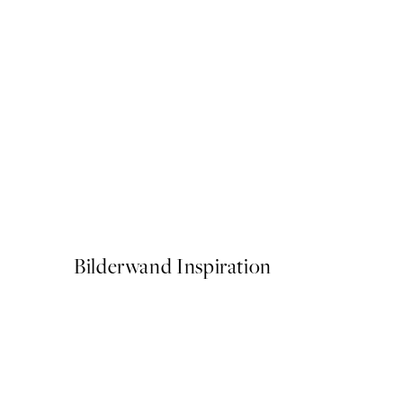
50%*
Deep Green Forest Poster
Ab 6,50 €
13 €
Bilderwand Inspiration