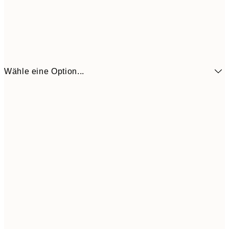
Wähle eine Option...
6,
21x30 cm