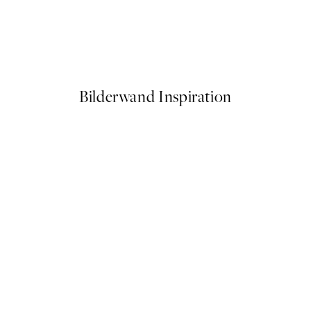
50%*
lor Enero Poster
Mid Century Green No2 Post
Ab 3,98 €
7,95 €
Bilderwand Inspiration