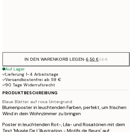
10,9
30x40 cm
21,
Frame
options
IN DEN WARENKORB LEGEN
-
6,50 €
13 €
Auf Lager
Lieferung 1-4 Arbeitstage
Versandkostenfrei ab 59 €
90 Tage Widerrufsrecht
PRODUKTBESCHREIBUNG
Blaue Blätter auf rosa Untergrund
Blumenposter in leuchtenden Farben, perfekt, um frischen
Wind in dein Wohnzimmer zu bringen
Poster in leuchtenden Rot-, Lila- und Rosatönen mit dem
Text 'Musée De L'illustration - Motifs de fleurs' auf