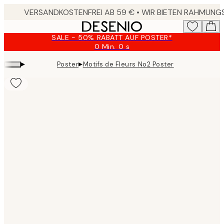
Skip
to
main
SALE - 50% RABATT AUF POSTER*
content.
0 Min.
0 s
Gültig
bis:
▸
▸
Poster
Motifs de Fleurs No2 Poster
2026-
08-
09
Product