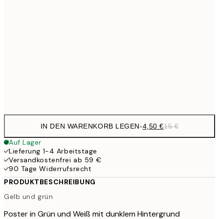
4,
21x30 cm
6,
30x40 cm
24,
16,3
70x100 cm
54,
Frame
options
IN DEN WARENKORB LEGEN
-
4,50 €
15 €
Auf Lager
Lieferung 1-4 Arbeitstage
Versandkostenfrei ab 59 €
90 Tage Widerrufsrecht
PRODUKTBESCHREIBUNG
Gelb und grün
Poster in Grün und Weiß mit dunklem Hintergrund