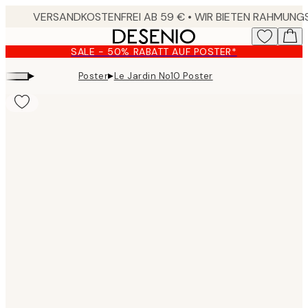
Skip
to
main
SALE - 50% RABATT AUF POSTER*
content.
▸
▸
Poster
Le Jardin No10 Poster
Product
images