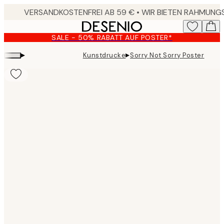
Skip
to
main
SALE - 50% RABATT AUF POSTER*
content.
▸
▸
Kunstdrucke
Sorry Not Sorry Poster
Product
images