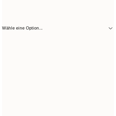
Wähle eine Option...
10,9
30x40 cm
21,