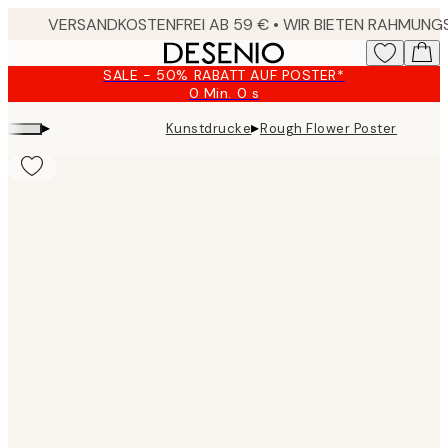
Skip
to
main
SALE - 50% RABATT AUF POSTER*
content.
0 Min.
0 s
Gültig
bis:
▸
▸
Kunstdrucke
Rough Flower Poster
2026-
08-
09
Product