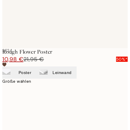
images
SS24
Rough Flower Poster
10,98 €
21,95 €
50%*
Poster
Leinwand
Größe wählen