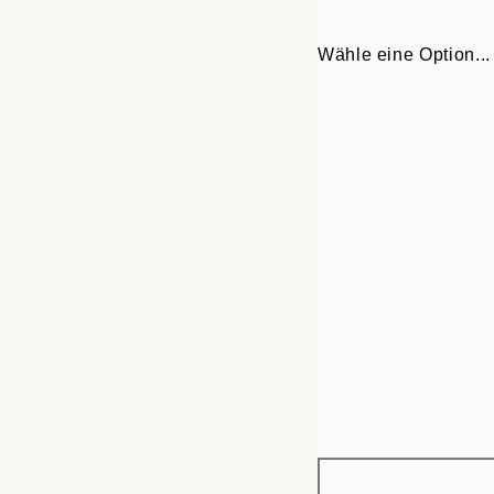
Wähle eine Option...
Frame
70x100 cm
options