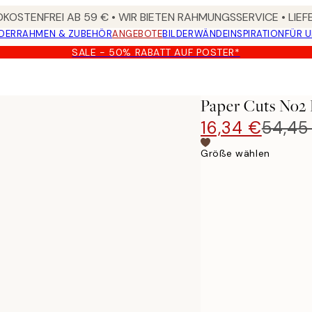
KOSTENFREI AB 59 € • WIR BIETEN RAHMUNGSSERVICE • LIE
DER
RAHMEN & ZUBEHÖR
ANGEBOTE
BILDERWÄNDE
INSPIRATION
FÜR 
SALE - 50% RABATT AUF POSTER*
Paper Cuts No2 
16,34 €
54,45
Größe wählen