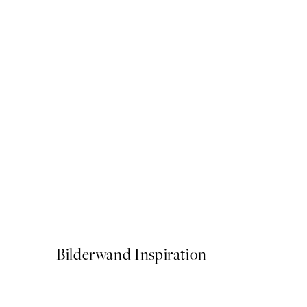
50%*
Happy Place Green Poster
Ab 6,50 €
13 €
Bilderwand Inspiration