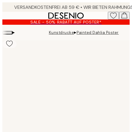
Skip
to
main
SALE - 50% RABATT AUF POSTER*
content.
▸
▸
Kunstdrucke
Painted Dahlia Poster
Product
images