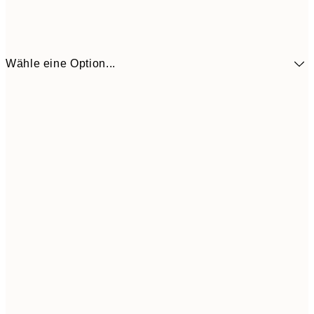
Wähle eine Option...
12,2
30x40 cm
24,