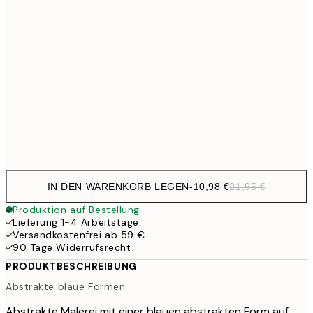
13,7
40x50 cm
27,
24,5
70x100 cm
59,5
100x150 cm
1
Frame
options
IN DEN WARENKORB LEGEN
-
10,98 €
21,95 €
Produktion auf Bestellung
Lieferung 1-4 Arbeitstage
Versandkostenfrei ab 59 €
90 Tage Widerrufsrecht
PRODUKTBESCHREIBUNG
Abstrakte blaue Formen
Abstrakte Malerei mit einer blauen abstrakten Form auf