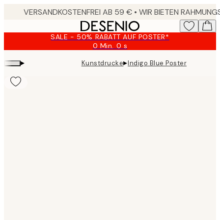
Skip
to
main
SALE - 50% RABATT AUF POSTER*
content.
0 Min.
0 s
Gültig
bis:
▸
▸
Kunstdrucke
Indigo Blue Poster
2026-
08-
09
Product