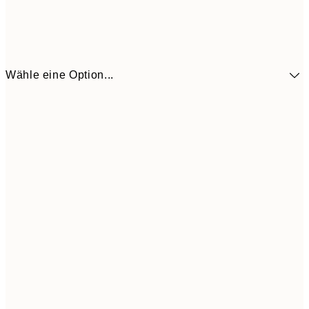
Wähle eine Option...
10,9
30x40 cm
21,