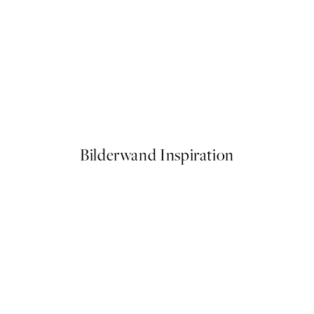
50%*
fee Poster
The Abstract No2 Poster
Ab 7,50 €
15 €
Bilderwand Inspiration