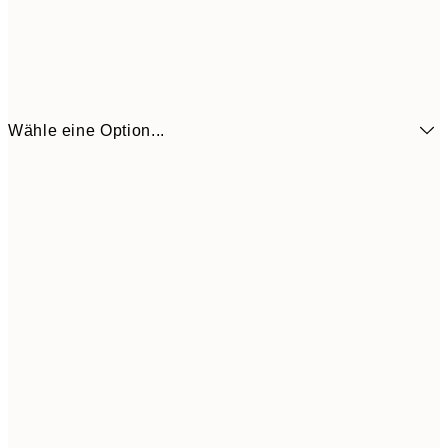
Wähle eine Option...
9,
50x70 cm