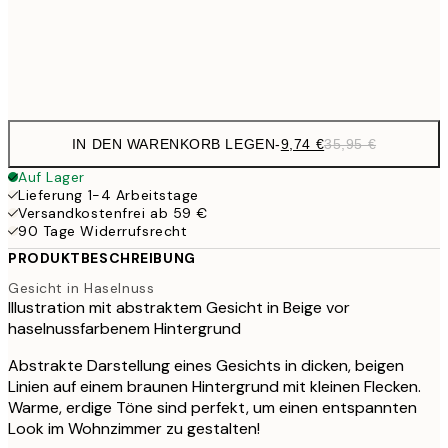
35,
Frame
options
IN DEN WARENKORB LEGEN
-
9,74 €
35,95 €
Auf Lager
Lieferung 1-4 Arbeitstage
Versandkostenfrei ab 59 €
90 Tage Widerrufsrecht
PRODUKTBESCHREIBUNG
Gesicht in Haselnuss
Illustration mit abstraktem Gesicht in Beige vor
haselnussfarbenem Hintergrund
Abstrakte Darstellung eines Gesichts in dicken, beigen
Linien auf einem braunen Hintergrund mit kleinen Flecken.
Warme, erdige Töne sind perfekt, um einen entspannten
Look im Wohnzimmer zu gestalten!