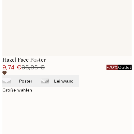
images
Hazel Face Poster
9,74 €
35,95 €
-70%
Outlet
Poster
Leinwand
Größe wählen