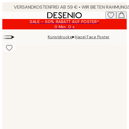
Skip
to
main
SALE - 50% RABATT AUF POSTER*
content.
0 Min.
0 s
Gültig
bis:
▸
▸
Kunstdrucke
Hazel Face Poster
2026-
08-
09
Product