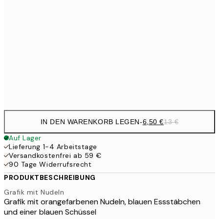
10,9
30x40 cm
21,
13,4
50x70 cm
26,
Frame
options
IN DEN WARENKORB LEGEN
-
6,50 €
13 €
Auf Lager
Lieferung 1-4 Arbeitstage
Versandkostenfrei ab 59 €
90 Tage Widerrufsrecht
PRODUKTBESCHREIBUNG
Grafik mit Nudeln
Grafik mit orangefarbenen Nudeln, blauen Essstäbchen
und einer blauen Schüssel