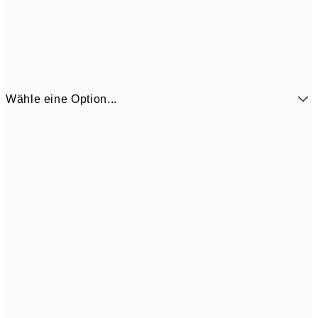
Wähle eine Option...
6,
21x30 cm