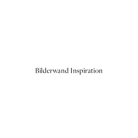
50%*
e - The Gyoza Poster
Hokusai - The Great Wave Po
Ab 6,50 €
13 €
Bilderwand Inspiration