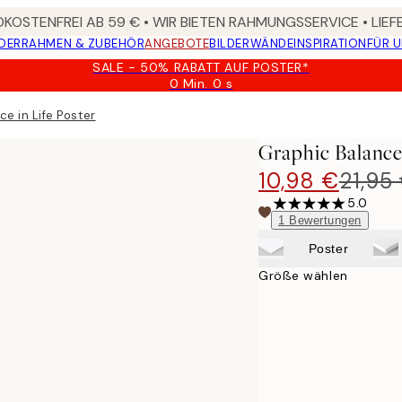
KOSTENFREI AB 59 € • WIR BIETEN RAHMUNGSSERVICE • LIE
DER
RAHMEN & ZUBEHÖR
ANGEBOTE
BILDERWÄNDE
INSPIRATION
FÜR 
SALE - 50% RABATT AUF POSTER*
0 Min.
0 s
Gültig
bis:
e in Life Poster
2026-
08-
Graphic Balance 
09
10,98 €
21,95
5.0
1
Bewertungen
Poster
Größe wählen