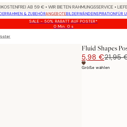
KOSTENFREI AB 59 € • WIR BIETEN RAHMUNGSSERVICE • LIE
DER
RAHMEN & ZUBEHÖR
ANGEBOTE
BILDERWÄNDE
INSPIRATION
FÜR 
SALE - 50% RABATT AUF POSTER*
0 Min.
0 s
Gültig
bis:
Poster
2026-
08-
Fluid Shapes Po
09
5,98 €
21,95 
Größe wählen