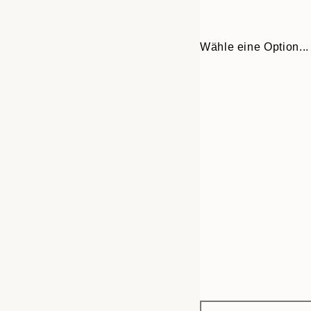
Wähle eine Option...
Frame
30x40 cm
options
50x70 cm