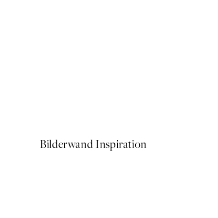
50%*
Poster - The Dove No.13 by 
Ab 10,98 €
21,95 €
Bilderwand Inspiration