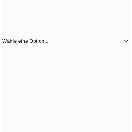
Wähle eine Option...
6,
21x30 cm