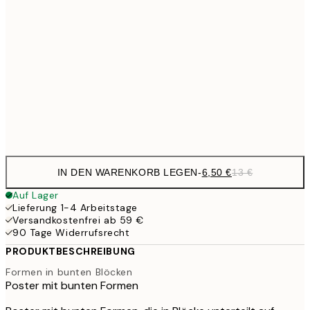
10,9
30x40 cm
21,
17,9
50x70 cm
35,
Frame
options
IN DEN WARENKORB LEGEN
-
6,50 €
13 €
Auf Lager
Lieferung 1-4 Arbeitstage
Versandkostenfrei ab 59 €
90 Tage Widerrufsrecht
PRODUKTBESCHREIBUNG
Formen in bunten Blöcken
Poster mit bunten Formen