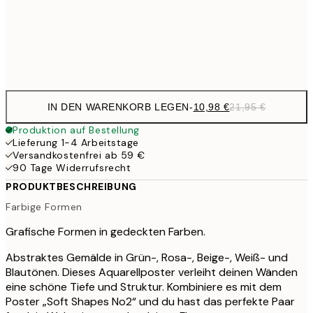
35,
Frame
options
IN DEN WARENKORB LEGEN
-
10,98 €
21,95 €
Produktion auf Bestellung
Lieferung 1-4 Arbeitstage
Versandkostenfrei ab 59 €
90 Tage Widerrufsrecht
PRODUKTBESCHREIBUNG
Farbige Formen
Grafische Formen in gedeckten Farben.
Abstraktes Gemälde in Grün-, Rosa-, Beige-, Weiß- und
Blautönen. Dieses Aquarellposter verleiht deinen Wänden
eine schöne Tiefe und Struktur. Kombiniere es mit dem
Poster „Soft Shapes No2“ und du hast das perfekte Paar